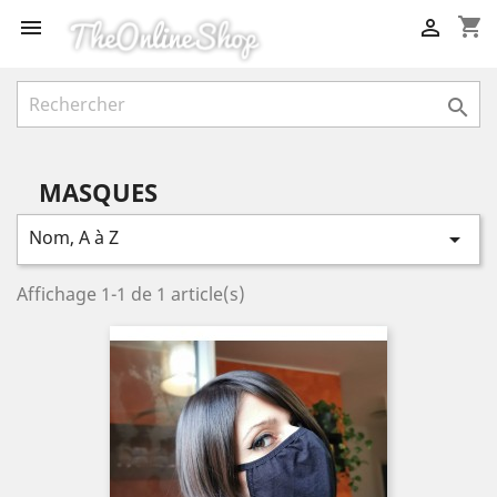
shopping_cart



MASQUES
Nom, A à Z

Affichage 1-1 de 1 article(s)