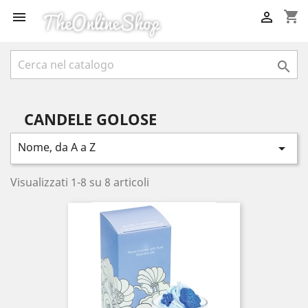
shopping_cart



CANDELE GOLOSE
Nome, da A a Z

Visualizzati 1-8 su 8 articoli