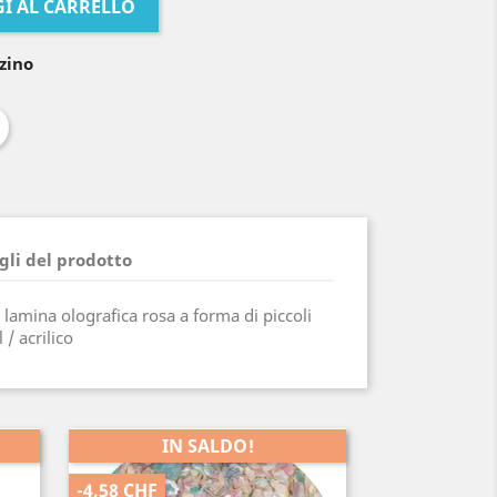
I AL CARRELLO
zino
gli del prodotto
n lamina olografica rosa a forma di piccoli
 / acrilico
IN SALDO!
-4,58 CHF