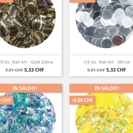
Anteprima
Anteprima


/4 Oz. Nail Art - Gold Zebra
1/4 Oz. Nail Art - Mirror
Prezzo
Prezzo
Prezzo
Prezzo
5,33 CHF
5,33 CHF
9,91 CHF
9,91 CHF
base
base
IN SALDO!
IN SALDO!
8 CHF
-4,58 CHF