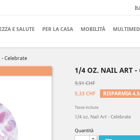
It
EZZA E SALUTE
PER LA CASA
MOBILITÀ
MULTIMED
t - Celebrate
1/4 OZ. NAIL ART -
9,91 CHF
5,33 CHF
RISPARMIA 4,5
Tasse incluse
1/4 oz. Nail Art - Celebrate
Quantità