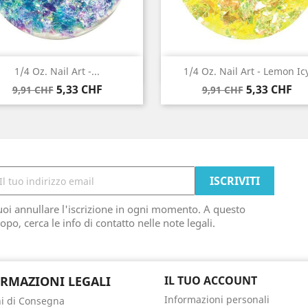
Anteprima
Anteprima


1/4 Oz. Nail Art -...
1/4 Oz. Nail Art - Lemon Ic
Prezzo
Prezzo
Prezzo
Prezzo
5,33 CHF
5,33 CHF
9,91 CHF
9,91 CHF
base
base
oi annullare l'iscrizione in ogni momento. A questo
opo, cerca le info di contatto nelle note legali.
RMAZIONI LEGALI
IL TUO ACCOUNT
Informazioni personali
i di Consegna