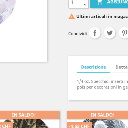

AGGIUNG

Ultimi articoli in magaz
Condividi
Descrizione
Detta
1/4 oz. Specchio, inserti i
pois per decorazioni in gel
IN SALDO!
IN SALDO!
8 CHF
-4,58 CHF