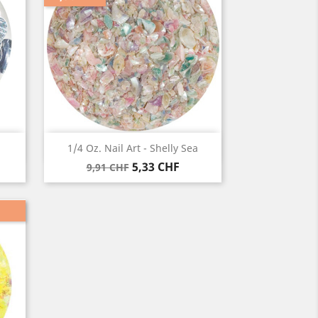
Anteprima

1/4 Oz. Nail Art - Shelly Sea
Prezzo
Prezzo
5,33 CHF
9,91 CHF
base