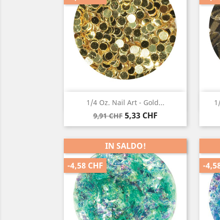
Anteprima

1/4 Oz. Nail Art - Gold...
1
Prezzo
Prezzo
5,33 CHF
9,91 CHF
base
IN SALDO!
-4,58 CHF
-4,5