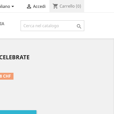
shopping_cart


Carrello
(0)
aliano
Accedi
IA

 CELEBRATE
8 CHF