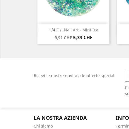
Anteprima

1/4 Oz. Nail Art - Mint Icy
Prezzo
Prezzo
5,33 CHF
9,91 CHF
base
Ricevi le nostre novità e le offerte speciali
Pu
sc
LA NOSTRA AZIENDA
INFO
Chi siamo
Termin