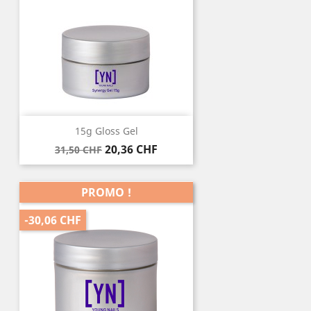
15g Gloss Gel
Prix
Prix
20,36 CHF
31,50 CHF
de
base
PROMO !
-30,06 CHF