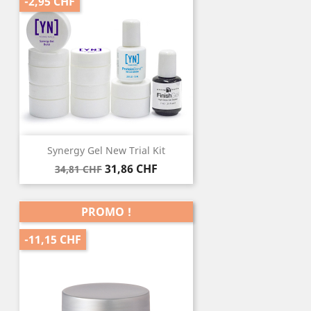
-2,95 CHF
Synergy Gel New Trial Kit
Prix
Prix
31,86 CHF
34,81 CHF
de
base
PROMO !
-11,15 CHF