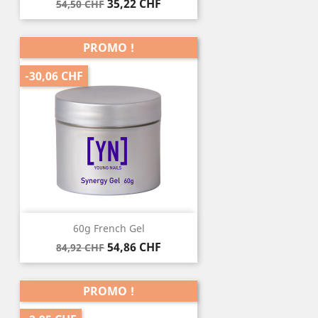
Prix
Prix
35,22 CHF
54,50 CHF
de
base
PROMO !
-30,06 CHF
60g French Gel
Prix
Prix
54,86 CHF
84,92 CHF
de
base
PROMO !