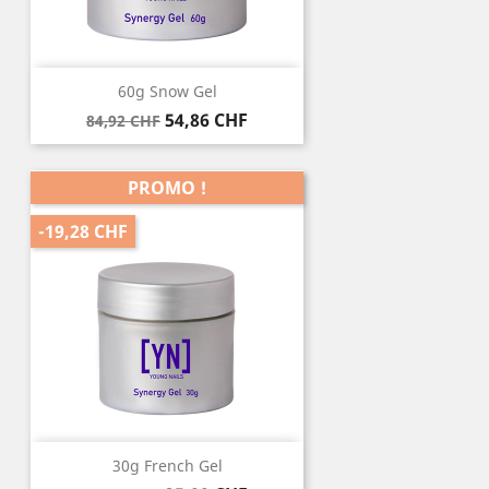
60g Snow Gel
Prix
Prix
54,86 CHF
84,92 CHF
de
base
PROMO !
-19,28 CHF
30g French Gel