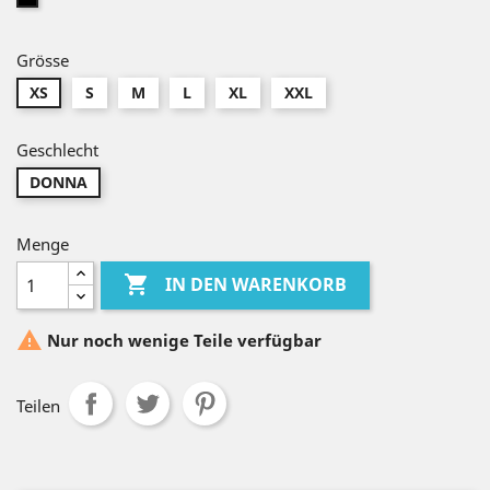
Grösse
XS
S
M
L
XL
XXL
Geschlecht
DONNA
Menge

IN DEN WARENKORB

Nur noch wenige Teile verfügbar
Teilen