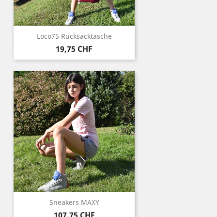
Loco75 Rucksacktasche
Preis
19,75 CHF
Sneakers MAXY
Preis
107,75 CHF