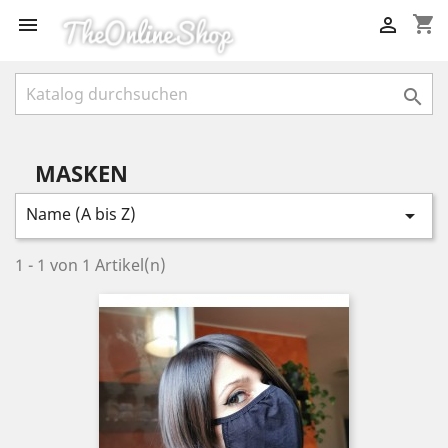
shopping_cart



MASKEN
Name (A bis Z)

1 - 1 von 1 Artikel(n)